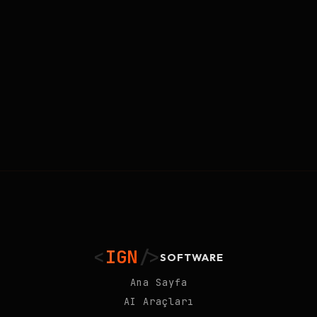
<
IGN
/>
SOFTWARE
Ana Sayfa
AI Araçları