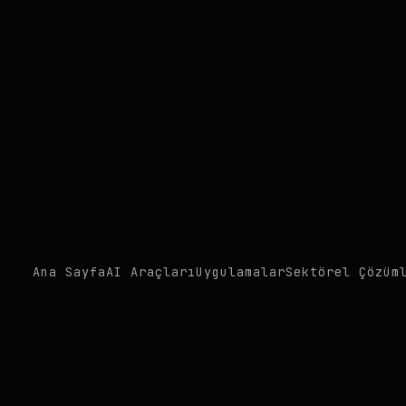
Ana Sayfa
AI Araçları
Uygulamalar
Sektörel Çözüm