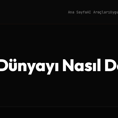
Ana Sayfa
AI Araçları
Uyg
ünyayı Nasıl De