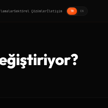
ulamalar
Sektörel Çözümler
İletişim
TR
EN
ğiştiriyor?