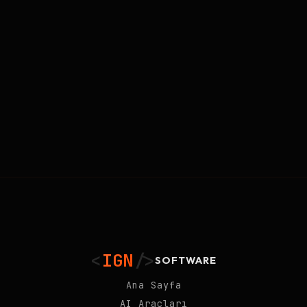
<
IGN
/>
SOFTWARE
Ana Sayfa
AI Araçları